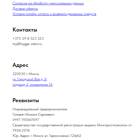
Согласие на обработку персональных данных
Договор оферты
Условия онлайн-оплаты и возврата денежных средств
Контакты
+375 29 8 523 523
my@hygge-salon.ru
Адрес
220030 г. Минск
ул. Городской Вал д. 8,
подъезд 2, помещение 16
Реквизиты
Индивидуальный предприниматель
Головач Михаил Сергеевич
УНП 193067097
Свидетельство государственной регистрации выдано Мингорисполкомом от
19.04.2018
Юр. Адрес г. Минск ул. Герасименко 12А/62